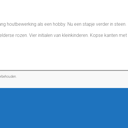
ang houtbewerking als een hobby. Nu een stapje verder in steen.
derse rozen. Vier initialen van kleinkinderen. Kopse kanten met 
oorbehouden.