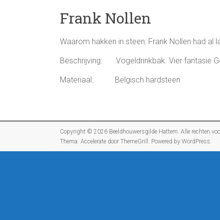
Frank Nollen
Waarom hakken in steen: Frank Nollen had al l
Beschrijving: Vogeldrinkbak. Vier fantasie Gel
Materiaal: Belgisch hardsteen
Copyright © 2026
Beeldhouwersgilde Hattem
. Alle rechten v
Thema:
Accelerate
door ThemeGrill. Powered by
WordPress
.